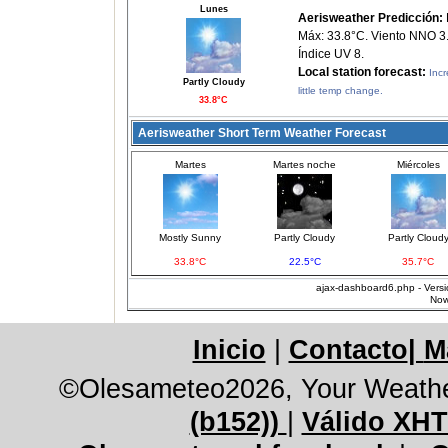
Lunes
Aerisweather Predicción:
Máx: 33.8°C. Viento NNO 3.
Índice UV 8.
Local station forecast:
Incr
Partly Cloudy
little temp change.
33.8°C
Aerisweather Short Term Weather Forecast
Martes
Martes noche
Miércoles
Mostly Sunny
Partly Cloudy
Partly Cloud
33.8°C
22.5°C
35.7°C
ajax-dashboard6.php - Versi
Now
Inicio
|
Contacto
|
M
©Olesameteo2026, Your Weathe
(b152))
|
Válido XHT