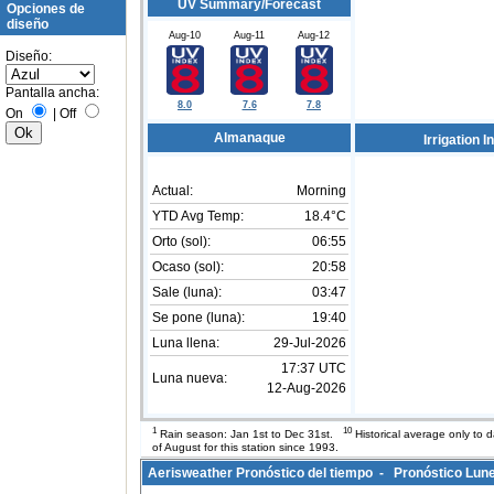
UV Summary/Forecast
Opciones de
diseño
Aug-10
Aug-11
Aug-12
Diseño:
Pantalla ancha:
8.0
7.6
7.8
On
|
Off
Almanaque
Irrigation I
Actual:
Morning
YTD Avg Temp:
18.4°C
Orto (sol):
06:55
Ocaso (sol):
20:58
Sale (luna):
03:47
Se pone (luna):
19:40
Luna llena:
29-Jul-2026
17:37 UTC
Luna nueva:
12-Aug-2026
1
10
Rain season: Jan 1st to Dec 31st.
Historical average only to 
of August for this station since 1993.
Aerisweather Pronóstico del tiempo - Pronóstico Lun