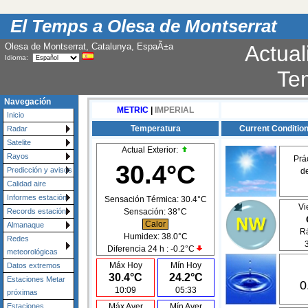
El Temps a Olesa de Montserrat
Olesa de Montserrat, Catalunya, EspaÃ±a
Actual
Idioma:
Te
Navegación
METRIC
|
IMPERIAL
Inicio
Temperatura
Current Conditions
Radar
Satelite
Actual Exterior:
Rayos
Prá
30.4°C
Predicción y avisos
d
Calidad aire
Informes estación
Sensación Térmica:
30.4°C
Vi
Sensación:
38°C
Records estación
Calor
Almanaque
Rá
Humidex:
38.0°C
Redes
Diferencia 24 h :
-0.2°C
meteorológicas
Máx Hoy
Mín Hoy
Datos extremos
30.4°C
24.2°C
Estaciones Metar
0
10:09
05:33
próximas
Máx Ayer
Mín Ayer
Estaciones