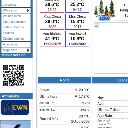
38.6°C
25.2°C
cercanas
Cu
15:05
04:17
Pelig
Webcams
16
Versión móvil
Máx. Olesa
Mín. Olesa
39.0°C
15.3°C
Links estaciones
2022
2017
meteorológicas
Enlaces
Aug highest
Aug lowest
41.9ºC
10.8ºC
Colaboraciones
16/08/2025
11/08/2002
Acerca de
Mapa web
Mobile version
Rocío
Lluvia
Actual:
20.0°C
Affiliations
Última hora:
17.3°C
Hoy:
Alto 00:37:
22.7°C
Ayer:
Últimos 7 días:
Bajo 06:31:
19.3°C
Ago Rain:
28.4°C
Record Máx:
Ago actual
2-Aug-2008
10
media: