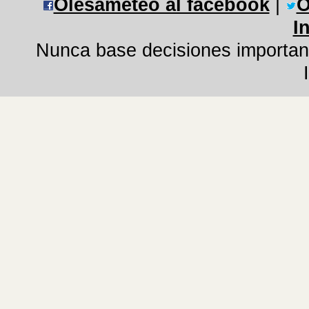
Olesameteo al facebook
|
O
I
Nunca base decisiones important