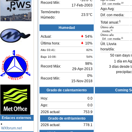
-18.8°C
Ago to Date
Record Mín:
10
Dif. con media:
17-Feb-2003
Ago Avg:
Termómetro
23.5°C
Dif. con media:
Húmedo:
1
Total anual:
Humedad
Último año
11
media:
Último año
Actual:
54
%
11
Dif. con media:
Última hora:
10%
Últ. Lluvia
hora/día:
Alto 03:41:
82%
50 rain days 
Bajo 10:06:
54%
1 día en A
98%
Record Máx:
3 días desde l
29-Apr-2013
precipitac
0%
Record Mín:
15-Nov-2018
Grado de calentamiento
Coming S
Hoy:
0.0
Ago:
0.0
2026 actual:
753.9
Enlaces externos
Grado de enfriamiento
2026 actual:
778.1
WXforum.net