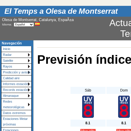
El Temps a Olesa de Montserrat
Olesa de Montserrat, Catalunya, EspaÃ±a
Actu
Idioma:
Te
Navegación
Inicio
Previsión índic
Radar
Satelite
Rayos
Predicción y avisos
Calidad aire
Informes estación
Records estación
Sáb
Dom
Almanaque
Redes
meteorológicas
Datos extremos
Estaciones Metar
8.1
8.1
próximas
Estaciones