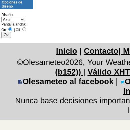
Opciones de
diseño
Diseño:
Pantalla ancha:
On
|
Off
Inicio
|
Contacto
|
M
©Olesameteo2026, Your Weathe
(b152))
|
Válido XHT
Olesameteo al facebook
|
O
I
Nunca base decisiones important