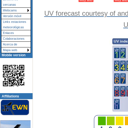
Muy alto
Muy alt
cercanas
Webcams
UV forecast courtesy of an
Versión móvil
Links estaciones
U
meteorológicas
Enlaces
Colaboraciones
Acerca de
Mapa web
Mobile version
Affiliations